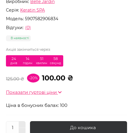
Виробник:
Belle Jardin
Серія:
Keratin SPA
Модель:
5907582906834
Відгуки:
(0)
В наявності
Акція закінчиться через:
24
:
14
:
51
:
57
днів
годин
хвилин
секунд
100.00 ₴
-20%
125.00 ₴
Показати гуртові ціни
Ціна в бонусних балах: 100
До кошика