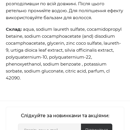
розподіливши по всій довжині. Після цього
ретельно промийте водою. Для поліпшення ефекту
використовуйте бальзам для волосся.
Склад:
aqua, sodium laureth sulfate, cocamidopropyl
betaine, sodium cocamphoacetate (and) disodium
cocamphoacetate, glycerin, zinc coco sulfate, laureth-
9, urtiga dioica leaf extract, silvia officinalis extract,
polyquaternium-10, polyquaternium-22,
phenoxyethanol, sodium benzoate , potassium
sorbate, sodium gluconate, citric acid, parfum, cl
42090.
Слідкуйте за новинками та акціями:
Підпишіться