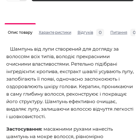
0
0
Опис товару
Характеристики
Відгуків
Питання
Шампунь від лупи створений для догляду за
волоссям всіх типів, володіє прекрасними
очисними властивостями. Ретельно підібрані
інгредієнти: кропива, екстракт шавлії усувають лупу,
запобігають її появі, одночасно заспокоюють і
оздоровлюють шкіру голови. Кератин, проникаючи
в саму глибину волосся, реконструює і покращує
його структуру. Шампунь ефективно очищає,
видаляє лупу, залишаючи волоссю відчуття легкості
і шовковистості.
Застосування:
масажними рухами нанесіть
шампунь на мокре волосся, рівномірно