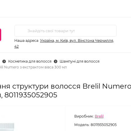
Наша адреса:
Україна, м. Київ, вул. Вінстона Черчилля,
42
Косметика для волосся
Шампуні для волосся
il Numero з екстрактом вівса 300 мл
я структури волосся Brelil Numero
, 8011935052905
Виробник:
Brelil
Модель:
8011935052905