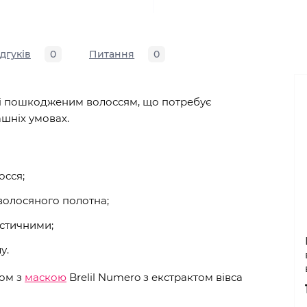
ідгуків
0
Питання
0
 і пошкодженим волоссям, що потребує
ашніх умовах.
осся;
волосяного полотна;
стичними;
у.
зом з
маскою
Brelil Numero з екстрактом вівса