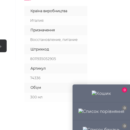
Країна виробництва
Италия
Призначення
Восстановление, питание
ь
Штрихкод
8011935052905
Артикул
74336
Об'єм
0
300 мл
0
0