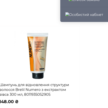
Шампунь для відновлення структури
волосся Brelil Numero з екстрактом
вівса 300 мл, 8011935052905
148.00 ₴