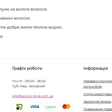
пуню на вологе волосся;
овжині волосся.
отім добре змити теплою водою.
у.
Графік роботи
Інформація
Пн-пт - 09:00 - 18:00
Переваги покупок
Суб-Нед - вихідний
Avrora Style
Угода користувач
info@avrora-style.com.ua
Зворотній зв’язок
Повернення това