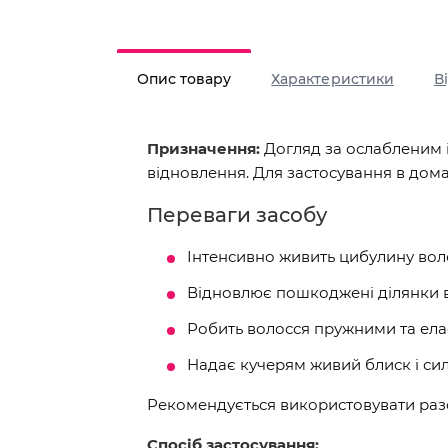
Опис товару
Характеристики
В
Призначення:
Догляд за ослабленим
відновлення. Для застосування в дом
Переваги засобу
Інтенсивно живить цибулину вол
Відновлює пошкоджені ділянки 
Робить волосся пружними та ела
Надає кучерям живий блиск і сил
Рекомендується використовувати ра
Спосіб застосування: