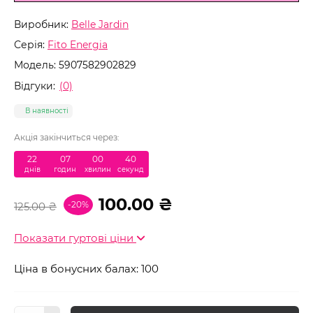
Виробник:
Belle Jardin
Серія:
Fito Energia
Модель:
5907582902829
Відгуки:
(0)
В наявності
Акція закінчиться через:
22
:
07
:
00
:
39
днів
годин
хвилин
секунд
100.00 ₴
-20%
125.00 ₴
Показати гуртові ціни
Ціна в бонусних балах: 100