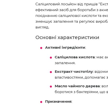
Саліциловий лосьйон від прищів "Екстр
ефективний засіб для боротьби з акн
поєднанню саліцилової кислоти та екс
зменшує запалення та регулює вироб
вигляд.
Основні характеристики
Активні інгредієнти
:
Саліцилова кислота
: має 
запалення.
Екстракт чистотілу
: відом
властивостями, допомагає 
Масло чайного дерева
: в
боротися з бактеріями, що 
Призначення
: