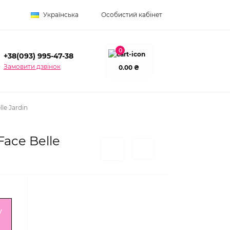
Українська
Особистий кабінет
0
+38(093) 995-47-38
Замовити дзвінок
0.00 ₴
le Jardin
Face Belle
у