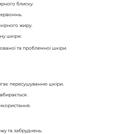
рного блиску.
ервонінь.
кірного жиру.
ну шкіри.
нованої та проблемної шкіри.
бігає пересушуванню шкіри.
 вбирається.
икористання.
яжу та забруднень.