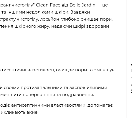
акт чистотілу" Clean Face від Belle Jardin — це
е та іншими недоліками шкіри. Завдяки
тракту чистотілу, лосьйон глибоко очищає пори,
лення шкірного жиру, надаючи шкірі здоровий
антисептичні властивості, очищає пори та зменшує
ий своїми протизапальними та заспокійливими
зменшити почервоніння та подразнення.
олодіє антисептичними властивостями, допомагає
викликають акне.