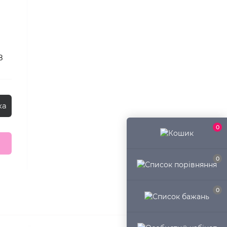
8
ка
0
0
0