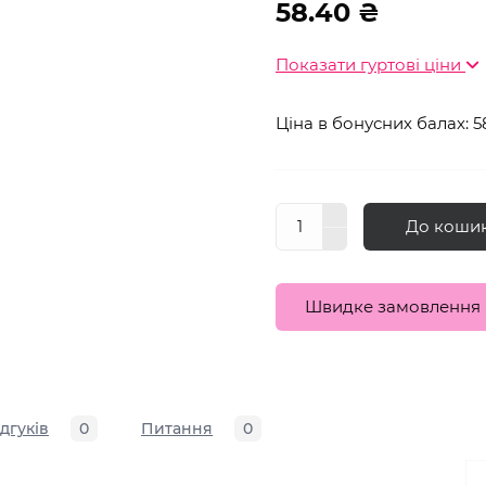
58.40 ₴
Показати гуртові ціни
Ціна в бонусних балах: 5
До коши
Швидке замовлення
ідгуків
0
Питання
0