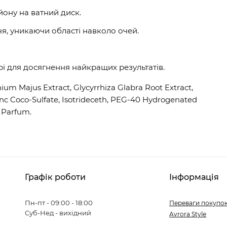
йону на ватний диск.
я, уникаючи області навколо очей.
рі для досягнення найкращих результатів.
nium Majus Extract, Glycyrrhiza Glabra Root Extract,
Zinc Coco-Sulfate, Isotrideceth, PEG-40 Hydrogenated
, Parfum.
Графік роботи
Інформація
Пн-пт - 09:00 - 18:00
Переваги покупок
Суб-Нед - вихідний
Avrora Style