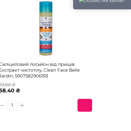
Саліциловий лосьйон від прищів
Екстракт чистотілу, Clean Face Belle
Jardin, 5907582906193
73.00 ₴
58.40 ₴