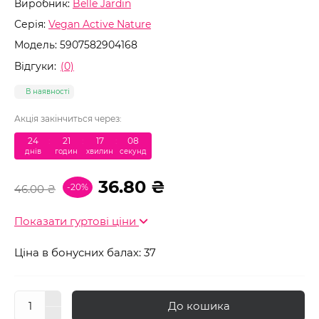
Виробник:
Belle Jardin
Серія:
Vegan Active Nature
Модель:
5907582904168
Відгуки:
(0)
В наявності
Акція закінчиться через:
24
:
21
:
17
:
08
днів
годин
хвилин
секунд
36.80 ₴
-20%
46.00 ₴
Показати гуртові ціни
Ціна в бонусних балах: 37
До кошика