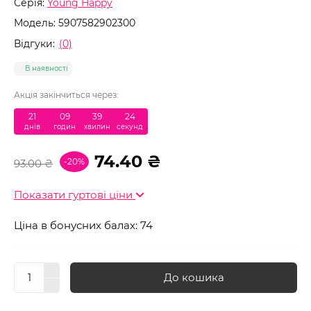
Серія:
Young Happy
Модель:
5907582902300
Відгуки:
(0)
В наявності
Акція закінчиться через:
21
:
09
:
39
:
23
днів
годин
хвилин
секунд
74.40 ₴
-20%
93.00 ₴
Показати гуртові ціни
Ціна в бонусних балах: 74
До кошика