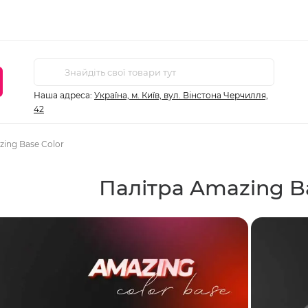
Наша адреса:
Україна, м. Київ, вул. Вінстона Черчилля,
42
ing Base Color
Палітра Amazing Ba