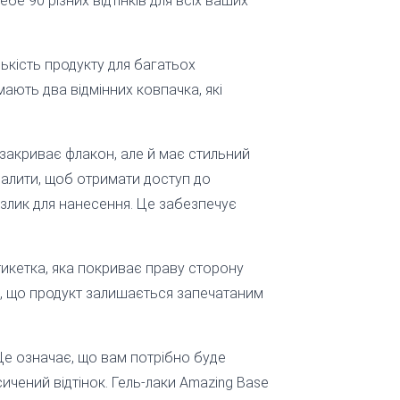
бе 90 різних відтінків для всіх ваших
ькість продукту для багатьох
ають два відмінних ковпачка, які
закриває флакон, але й має стильний
алити, щоб отримати доступ до
нзлик для нанесення. Це забезпечує
тикетка, яка покриває праву сторону
м, що продукт залишається запечатаним
. Це означає, що вам потрібно буде
чений відтінок. Гель-лаки Amazing Base