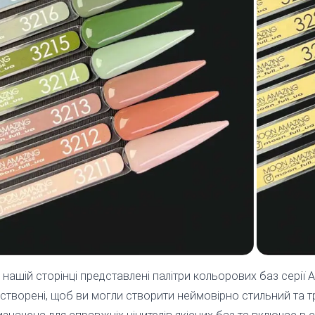
 нашій сторінці представлені палітри кольорових баз серії A
 створені, щоб ви могли створити неймовірно стильний та т