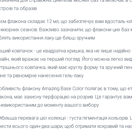
значена для справжніх цінителів якісних баз та включає в се
троїв та образів.
’єм флакона складає 12 мл, що забезпечує вам вдосталь кіл
нікюрних сеансів. Важливо зазначити, що флакони цих баз м
блять використання лаку ще більш зручним.
рший ковпачок - це квадратна кришка, яка не лише надійно 
зайн, який вражає на перший погляд. Його можна легко вид
утрішнього ковпачка, який має круглу форму та зручний пе
не та рівномірне нанесення гель-лаку.
обливість флакону Amazing Base Color полягає в тому, що е
акона, має захисну перфорацію на розрив. Це гарантує ва
 невикористаним до моменту вашого вибору.
більша перевага цієї колекції - густа пігментація кольорів
нести всього один-два шари, щоб отримати яскравий та наси