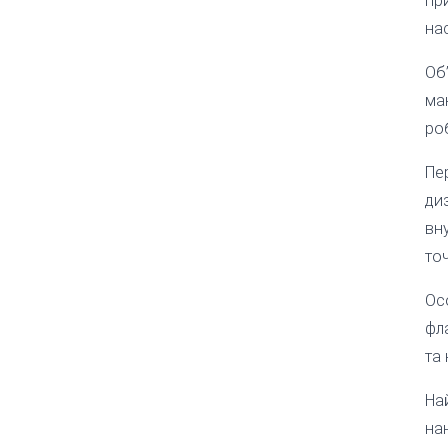
при
нас
Об
ма
ро
Пе
ди
вн
точ
Ос
фл
та
Най
на