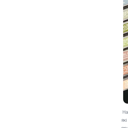
На
які