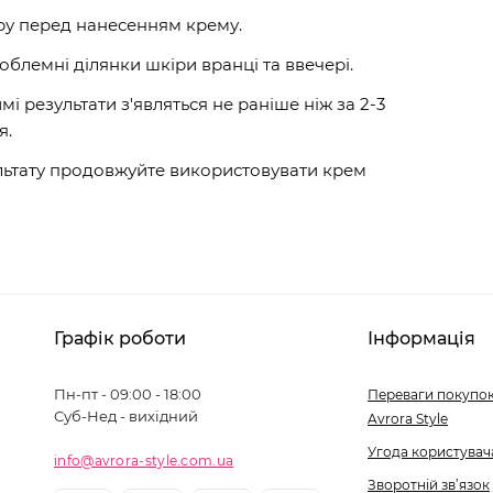
ру перед нанесенням крему.
облемні ділянки шкіри вранці та ввечері.
і результати з'являться не раніше ніж за 2-3
я.
льтату продовжуйте використовувати крем
Графік роботи
Інформація
Пн-пт - 09:00 - 18:00
Переваги покупок
Суб-Нед - вихідний
Avrora Style
Угода користувач
info@avrora-style.com.ua
Зворотній зв’язок