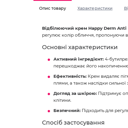
Опис товару
Характеристики
В
Відбілюючий крем Happy Derm Anti
регулює колір обличчя, пропонуючи в
Основні характеристики
Активний інгредієнт:
4-бутилре
перешкоджає його накопиченню
Ефективність:
Крем видаляє пігме
плями, а також наслідки сильної 
Догляд за шкірою:
Підтримує оп
клітини.
Безпечний:
Підходить для регул
Спосіб застосування