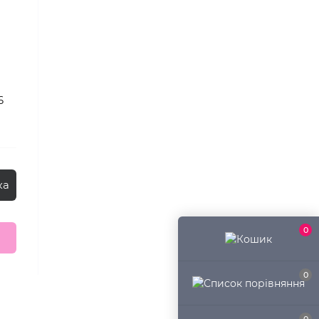
6
ка
0
0
0