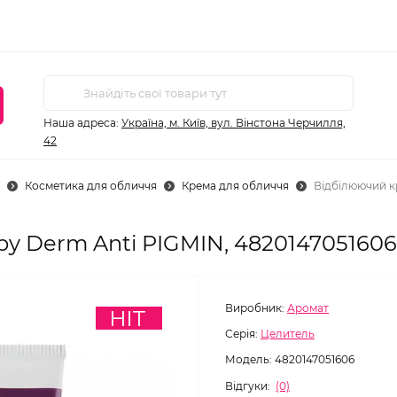
Наша адреса:
Україна, м. Київ, вул. Вінстона Черчилля,
42
Косметика для обличчя
Крема для обличчя
Відбілюючий к
y Derm Anti PIGMIN, 4820147051606
Виробник:
Аромат
Серія:
Целитель
Модель:
4820147051606
Відгуки:
(0)