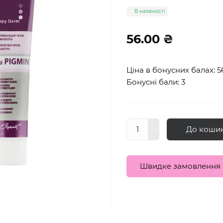
В наявності
56.00 ₴
Ціна в бонусних балах: 5
Бонусні бали: 3
До коши
Швидке замовлення