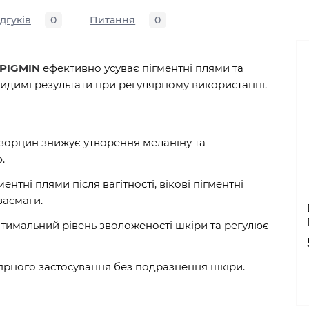
ідгуків
0
Питання
0
 PIGMIN
ефективно усуває пігментні плями та
идимі результати при регулярному використанні.
зорцин знижує утворення меланіну та
.
нтні плями після вагітності, вікові пігментні
засмаги.
тимальний рівень зволоженості шкіри та регулює
ярного застосування без подразнення шкіри.