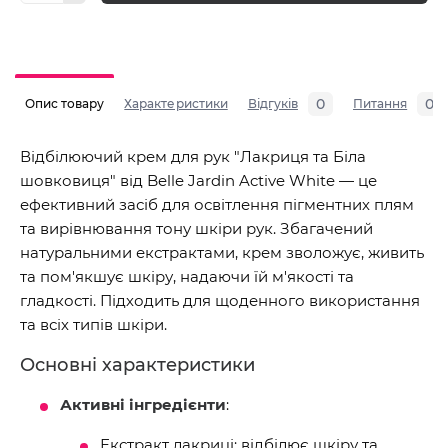
0
0
Опис товару
Характеристики
Відгуків
Питання
Відбілюючий крем для рук "Лакриця та Біла
шовковиця" від Belle Jardin Active White — це
ефективний засіб для освітлення пігментних плям
та вирівнювання тону шкіри рук. Збагачений
натуральними екстрактами, крем зволожує, живить
та пом'якшує шкіру, надаючи їй м'якості та
гладкості. Підходить для щоденного використання
та всіх типів шкіри.
Основні характеристики
Активні інгредієнти
:
Екстракт лакриці: відбілює шкіру та