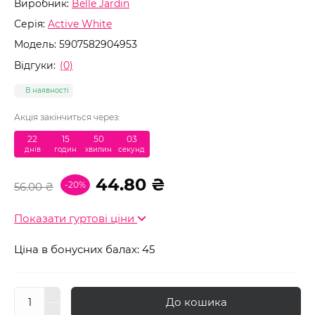
Виробник:
Belle Jardin
Серія:
Aсtive White
Модель:
5907582904953
Відгуки:
(0)
В наявності
Акція закінчиться через:
22
:
15
:
50
:
02
днів
годин
хвилин
секунд
44.80 ₴
-20%
56.00 ₴
Показати гуртові ціни
Ціна в бонусних балах: 45
До кошика