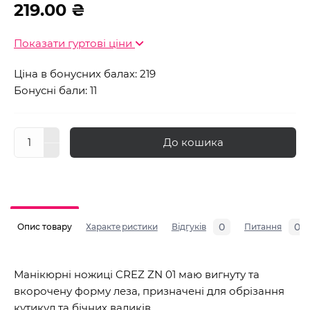
219.00 ₴
Показати гуртові ціни
Ціна в бонусних балах: 219
Бонусні бали: 11
До кошика
0
0
Опис товару
Характеристики
Відгуків
Питання
Манікюрні ножиці CREZ ZN 01 маю вигнуту та
вкорочену форму леза, призначені для обрізання
кутикул та бічних валиків.