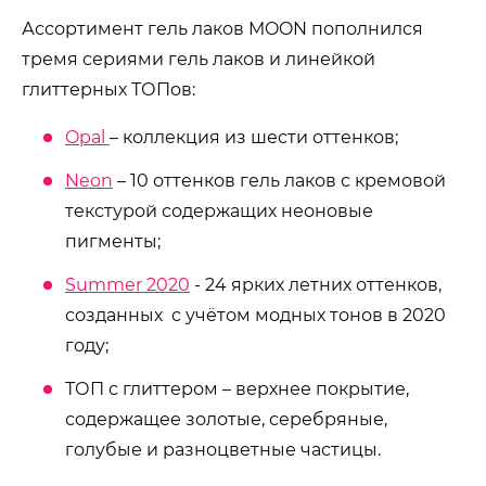
Ассортимент гель лаков MOON пополнился
тремя сериями гель лаков и линейкой
глиттерных ТОПов:
Opal
– коллекция из шести оттенков;
Neon
– 10 оттенков гель лаков с кремовой
текстурой содержащих неоновые
пигменты;
Summer 2020
- 24 ярких летних оттенков,
созданных с учётом модных тонов в 2020
году;
ТОП с глиттером – верхнее покрытие,
содержащее золотые, серебряные,
голубые и разноцветные частицы.