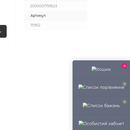
2000001759523
Артикул
75952
ь
0
0
0