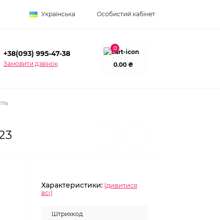
Українська
Особистий кабінет
0
+38(093) 995-47-38
Замовити дзвінок
0.00 ₴
уль
23
Характеристики:
(дивитися
всі)
Штрихкод