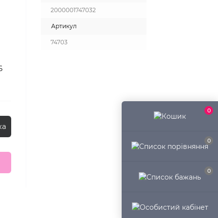
2000001747032
Артикул
74703
6
0
ка
0
0