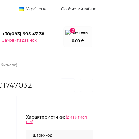
Українська
Особистий кабінет
0
+38(093) 995-47-38
Замовити дзвінок
0.00 ₴
-бузкова)
01747032
Характеристики:
(дивитися
всі)
Штрихкод