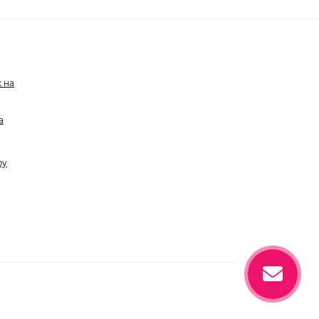
 на
а
ру