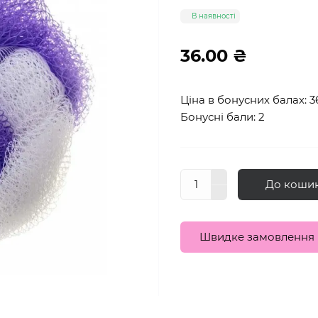
В наявності
36.00 ₴
Ціна в бонусних балах: 3
Бонусні бали: 2
До коши
Швидке замовлення