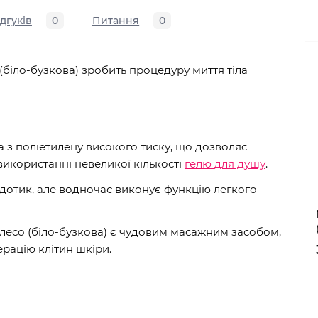
ідгуків
0
Питання
0
біло-бузкова) зробить процедуру миття тіла
а з поліетилену високого тиску, що дозволяє
використанні невеликої кількості
гелю для душу
.
дотик, але водночас виконує функцію легкого
есо (біло-бузкова) є чудовим масажним засобом,
рацію клітин шкіри.