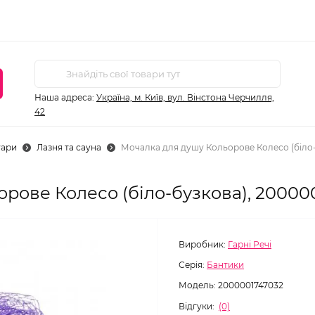
Наша адреса:
Україна, м. Київ, вул. Вінстона Черчилля,
42
уари
Лазня та сауна
Мочалка для душу Кольорове Колесо (біло
рове Колесо (біло-бузкова), 20000
Виробник:
Гарні Речі
Серія:
Бантики
Модель:
2000001747032
Відгуки:
(0)