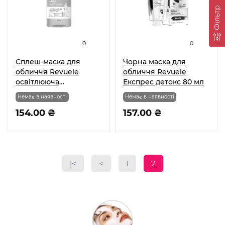
Фільтр
0
0
Сплеш-маска для
Чорна маска для
обличчя Revuele
обличчя Revuele
освітлююча
Експрес детокс 80 мл
фруктовий коктейль
Немає в наявності
Немає в наявності
250 мл
154.00 ₴
157.00 ₴
|<
<
1
2