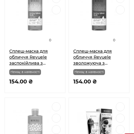
0
0
Сплеш-маска для
Сплеш-маска для
обличчя Revuele
обличчя Revuele
заспокійлива з
зволожуюча з
екстрактом зеленого
гіалуроновою
Немає в наявності
Немає в наявності
чаю 250 мл
кислотою 250 мл
154.00 ₴
154.00 ₴