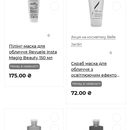
0
Акція на косметику Belle
Jardin
Пілінг-маска для
обличчя Revuele Insta
0
Magig Beauty 150 мл
Скраб маска для
Немає в наявності
обличчя з
175.00 ₴
освітлюючим ефектом
Лакриця і Біла
Немає в наявності
шовковиця Activ
white, Belle Jardin
72.00 ₴