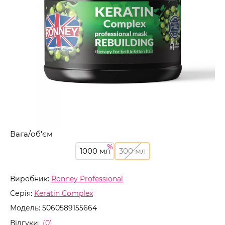
Вага/об’єм
1000 мл
300 мл
Виробник:
Ronney Professional
Серія:
Keratin Complex
Модель:
5060589155664
Відгуки:
(0)