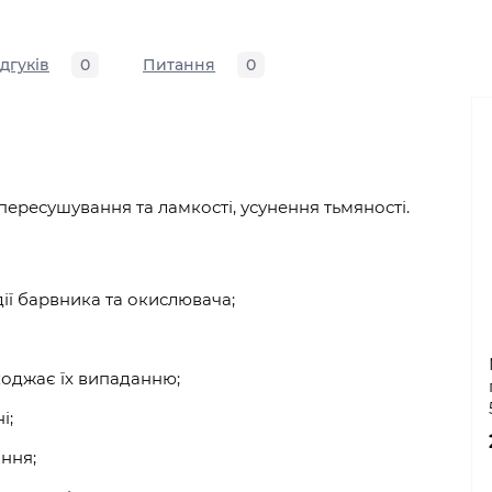
ідгуків
0
Питання
0
пересушування та ламкості, усунення тьмяності.
дії барвника та окислювача;
коджає їх випаданню;
і;
ння;