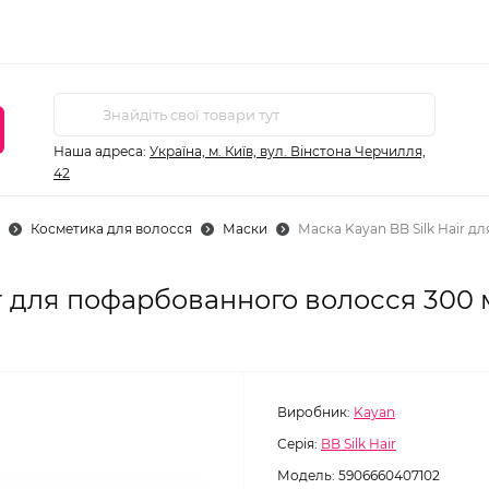
Наша адреса:
Україна, м. Київ, вул. Вінстона Черчилля,
42
Косметика для волосся
Маски
Маска Kayan BB Silk Hair 
ir для пофарбованного волосся 300 
Виробник:
Kayan
Серія:
BB Silk Hair
Модель:
5906660407102