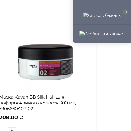
0
Маска Kayan BB Silk Hair для
пофарбованного волосся 300 мл,
5906660407102
208.00 ₴