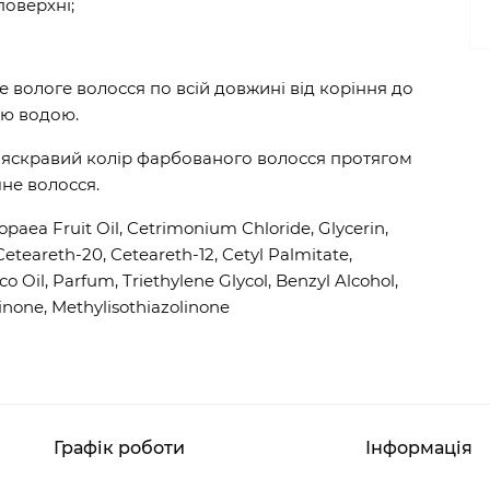
поверхні;
е вологе волосся по всій довжині від коріння до
ою водою.
 яскравий колір фарбованого волосся протягом
чне волосся.
opaea Fruit Oil, Cetrimonium Chloride, Glycerin,
Ceteareth-20, Ceteareth-12, Cetyl Palmitate,
 Oil, Parfum, Triethylene Glycol, Benzyl Alcohol,
inone, Methylisothiazolinone
Графік роботи
Інформація