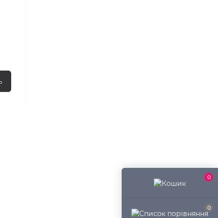
ь
0
0