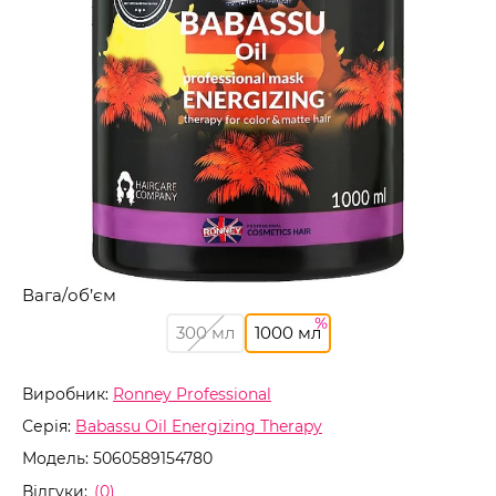
Вага/об’єм
300 мл
1000 мл
Виробник:
Ronney Professional
Серія:
Babassu Oil Energizing Therapy
Модель:
5060589154780
Відгуки:
(0)