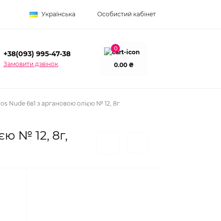
Українська
Особистий кабінет
0
+38(093) 995-47-38
Замовити дзвінок
0.00 ₴
dos Nude 6в1 з аргановою олією № 12, 8г
ю № 12, 8г,