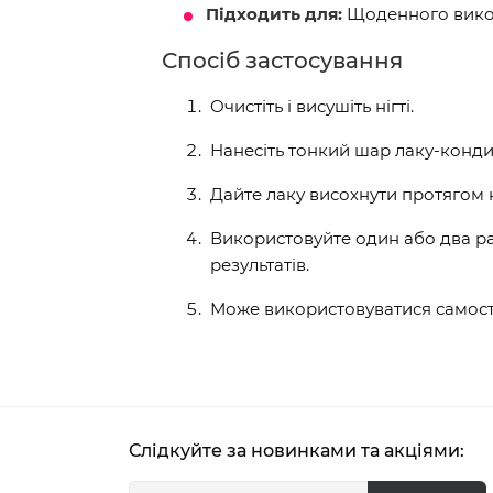
Підходить для:
Щоденного викор
Спосіб застосування
Очистіть і висушіть нігті.
Нанесіть тонкий шар лаку-конди
Дайте лаку висохнути протягом к
Використовуйте один або два р
результатів.
Може використовуватися самості
Слідкуйте за новинками та акціями: