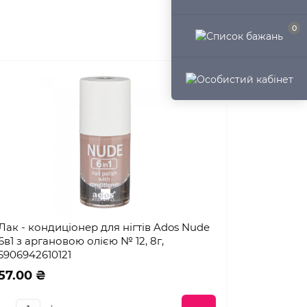
0
Лак - кондиціонер для нігтів Ados Nude
6в1 з аргановою олією № 12, 8г,
5906942610121
57.00 ₴