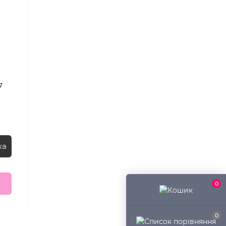
7
ка
0
0