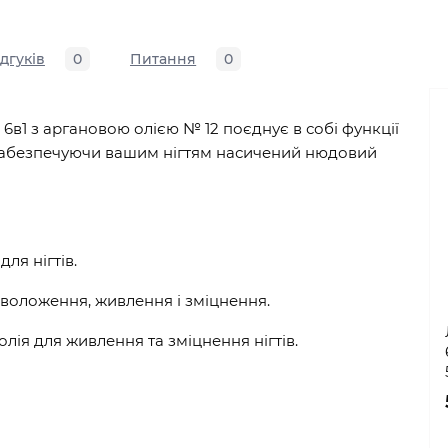
ідгуків
0
Питання
0
 6в1 з аргановою олією № 12 поєднує в собі функції
 забезпечуючи вашим нігтям насичений нюдовий
ля нігтів.
, зволоження, живлення і зміцнення.
лія для живлення та зміцнення нігтів.