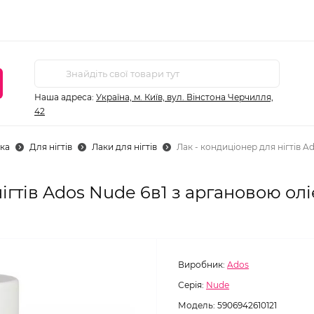
Наша адреса:
Україна, м. Київ, вул. Вінстона Черчилля,
42
ка
Для нігтів
Лаки для нігтів
Лак - кондиціонер для нігтів A
ігтів Ados Nude 6в1 з аргановою оліє
Виробник:
Ados
Серія:
Nude
Модель:
5906942610121