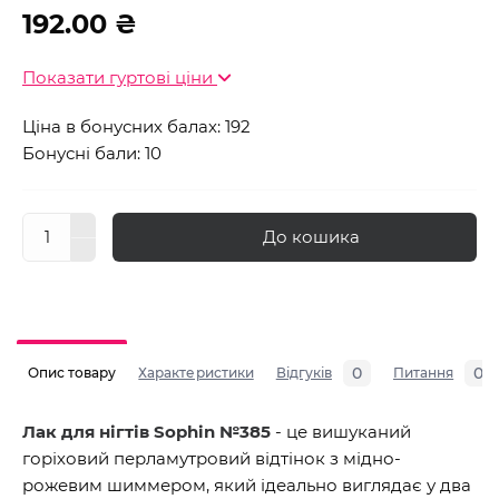
192.00 ₴
Показати гуртові ціни
Ціна в бонусних балах: 192
Бонусні бали: 10
До кошика
0
0
Опис товару
Характеристики
Відгуків
Питання
Лак для нігтів Sophin №385
- це вишуканий
горіховий перламутровий відтінок з мідно-
рожевим шиммером, який ідеально виглядає у два