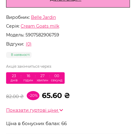
Виробник:
Belle Jardin
Серія:
Cream Goats milk
Модель:
5907582906759
Відгуки:
(0)
В наявності
Акція закінчиться через:
23
:
16
:
27
:
00
днів
годин
хвилин
секунд
65.60 ₴
-20%
82.00 ₴
Показати гуртові ціни
Ціна в бонусних балах: 66