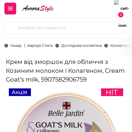
0
Назад
Аврора Стиль
Доглядова косметика
Косметика 
Крем від зморшок для обличчя з
Козиним молоком і Колагеном, Cream
Goat’s milk, 5907582906759