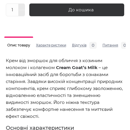
До кошика
0
0
Опис товару
Характеристики
Відгуків
Питання
Крем від зморшок для обличчя з козиним
молоком і колагеном
Cream Goat’s Milk
– це
інноваційний засіб для боротьби з ознаками
старіння. Завдяки високій концентрації природних
компонентів, крем сприяє глибокому зволоженню,
відновленню еластичності та зменшенню
видимості зморшок. Його ніжна текстура
забезпечує комфортне нанесення та миттєвий
ефект свіжості.
Основні характеристики