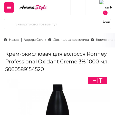
0
Назад
Аврора Стиль
Доглядова косметика
Косметика 
Крем-окислювач для волосся Ronney
Professional Oxidant Creme 3% 1000 мл,
5060589154520