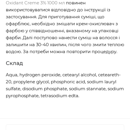
Oxidant Creme 3% 1000 мл
повинен
використовуватися відповідно до інструкції із
застосування. Для приготування суміші, що
офарблює, необхідно змішати крем-окислювач з
фарбою у співвідношенні, вказаному на упаковці
фарби. Далі поступово нанести суміш на волосся і
залишити на 30-40 хвилин, після чого змити теплою
водою. За потреби можна повторити процедуру.
Склад
Aqua, hydrogen peroxide, cetearyl alcohol, ceteareth-
20, propylene glycol, phosphoric acid, sodium lauryl
sulfate, disodium phosphate, sodium stannate, sodium
pyrophosphate, tetrasodium edta.