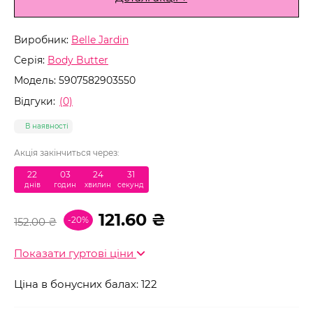
Виробник:
Belle Jardin
Серія:
Body Butter
Модель:
5907582903550
Відгуки:
(0)
В наявності
Акція закінчиться через:
22
:
03
:
24
:
30
днів
годин
хвилин
секунд
121.60 ₴
-20%
152.00 ₴
Показати гуртові ціни
Ціна в бонусних балах: 122