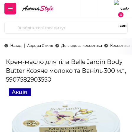
0
Назад
Аврора Стиль
Доглядова косметика
Косметика д
Крем-масло для тіла Belle Jardin Body
Butter Козяче молоко та Ваніль 300 мл,
5907582903550