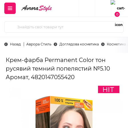
0
Назад
Аврора Стиль
Доглядова косметика
Косметика 
Крем-фарба Permanent Color тон
русявий темний попелястий №5.10
Аромат, 4820147055420