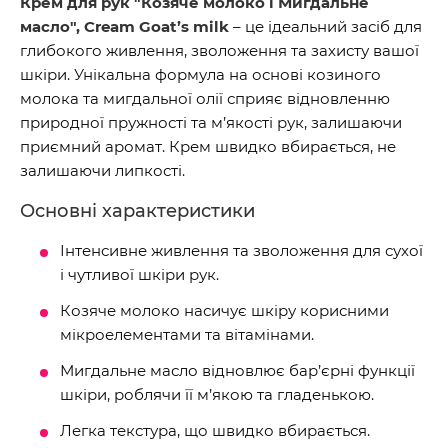
Крем для рук "Козяче молоко і Мигдальне
масло", Cream Goat’s milk
– це ідеальний засіб для
глибокого живлення, зволоження та захисту вашої
шкіри. Унікальна формула на основі козиного
молока та мигдальної олії сприяє відновленню
природної пружності та м’якості рук, залишаючи
приємний аромат. Крем швидко вбирається, не
залишаючи липкості.
Основні характеристики
Інтенсивне живлення та зволоження для сухої
і чутливої шкіри рук.
Козяче молоко насичує шкіру корисними
мікроелементами та вітамінами.
Мигдальне масло відновлює бар’єрні функції
шкіри, роблячи її м’якою та гладенькою.
Легка текстура, що швидко вбирається.