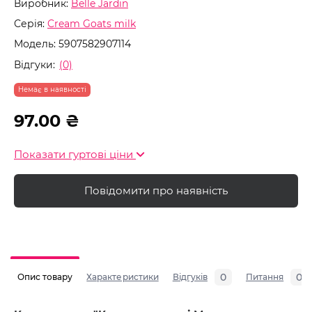
Виробник:
Belle Jardin
Серія:
Cream Goats milk
Модель:
5907582907114
Відгуки:
(0)
Немає в наявності
97.00 ₴
Показати гуртові ціни
Повідомити про наявність
0
0
Опис товару
Характеристики
Відгуків
Питання