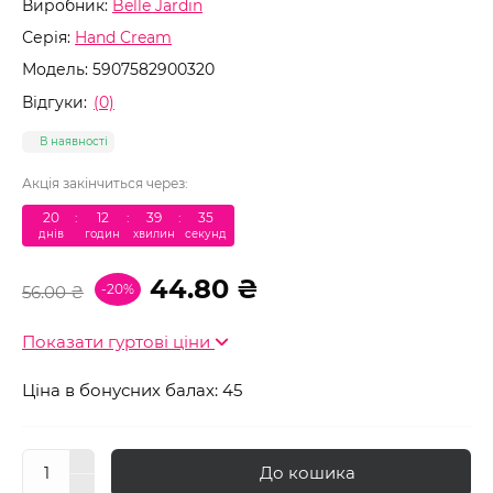
Виробник:
Belle Jardin
Серія:
Hand Cream
Модель:
5907582900320
Відгуки:
(0)
В наявності
Акція закінчиться через:
20
:
12
:
39
:
35
днів
годин
хвилин
секунд
44.80 ₴
-20%
56.00 ₴
Показати гуртові ціни
Ціна в бонусних балах: 45
До кошика