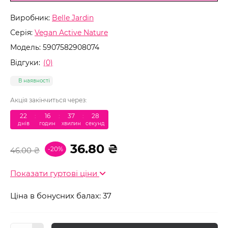
Виробник:
Belle Jardin
Серія:
Vegan Active Nature
Модель:
5907582908074
Відгуки:
(0)
В наявності
Акція закінчиться через:
22
:
16
:
37
:
28
днів
годин
хвилин
секунд
36.80 ₴
-20%
46.00 ₴
Показати гуртові ціни
Ціна в бонусних балах: 37