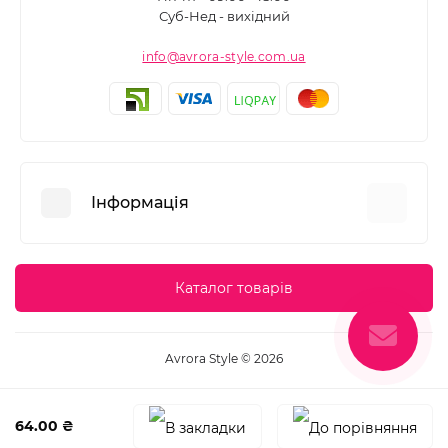
Суб-Нед - вихідний
info@avrora-style.com.ua
Інформація
Переваги покупок на Avrora Style
Каталог товарів
Угода користувача
Зворотній зв’язок
Avrora Style © 2026
Повернення товару
Карта сайту
64.00 ₴
Виробники