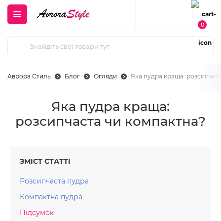
0
Аврора Стиль
Блог
Огляди
Яка пудра краща: розсипчас
Яка пудра краща:
розсипчаста чи компактна?
ЗМІСТ СТАТТІ
Розсипчаста пудра
Компактна пудра
Підсумок