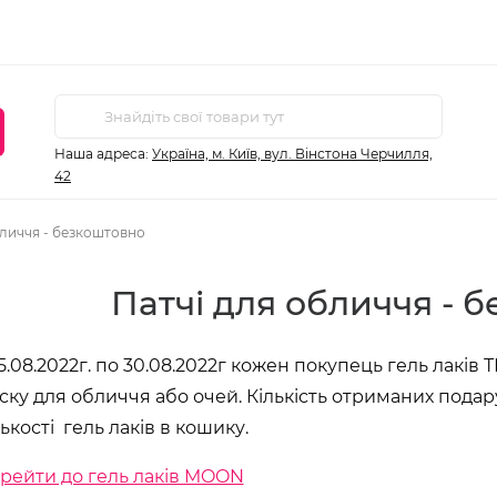
Наша адреса:
Україна, м. Київ, вул. Вінстона Черчилля,
42
бличчя - безкоштовно
Патчі для обличчя - 
15.08.2022г. по 30.08.2022г кожен покупець гель лакі
ску для обличчя або очей. Кількість отриманих подар
лькості гель лаків в кошику.
рейти до гель лаків MOON