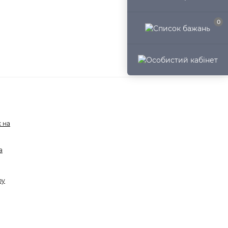
0
 на
а
ру