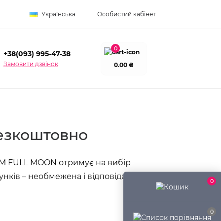
Українська
Особистий кабінет
0
+38(093) 995-47-38
Замовити дзвінок
0.00 ₴
безкоштовно
в ТМ FULL MOON отримує на вибір
унків – необмежена і відповідає
0
0