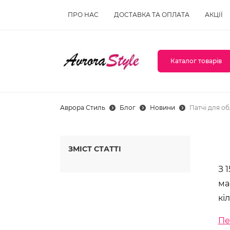
ПРО НАС
ДОСТАВКА ТА ОПЛАТА
АКЦІЇ
Каталог товарів
Аврора Стиль
Блог
Новини
Патчі для о
ЗМІСТ СТАТТІ
З 
ма
кі
Пе