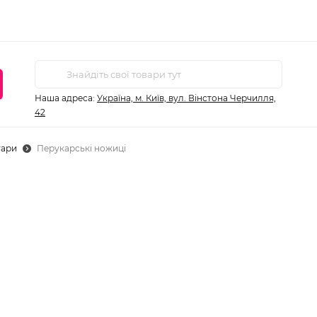
Наша адреса:
Україна, м. Київ, вул. Вінстона Черчилля,
42
уари
Перукарські ножиці