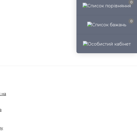
0
0
 на
а
ру