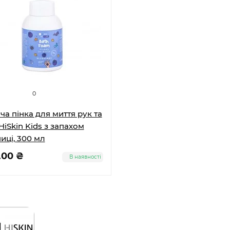
0
ча пінка для миття рук та
 HiSkin Kids з запахом
иці, 300 мл
.00 ₴
В наявності