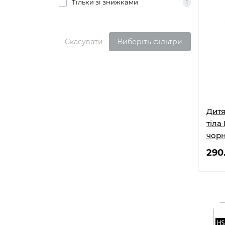
Тільки зі знижками
1
Скасувати
Виберіть фільтри
Дитя
тіла
чорн
290