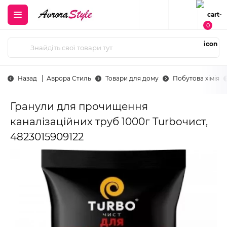
0
Назад
Аврора Стиль
Товари для дому
Побутова хімія
Гранули для прочищення
каналізаційних труб 1000г Turboчист,
4823015909122