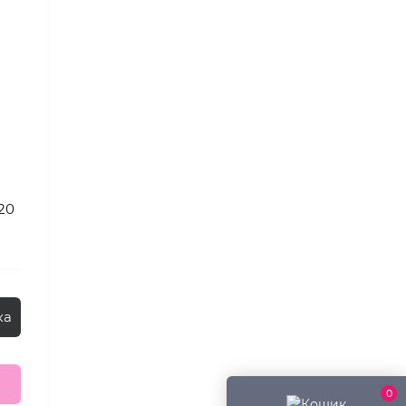
20
ка
0