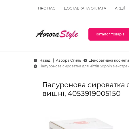
ПРО НАС
ДОСТАВКА ТА ОПЛАТА
АКЦІЇ
Каталог товарів
Назад
Аврора Стиль
Декоративна космети
Гіалуронова сироватка для нігтів Sophin з екстр
Гіалуронова сироватка д
вишні, 4053919005150