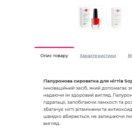
Опис товару
Характеристики
В
Гіалуронова сироватка для нігтів S
інноваційний засіб, який допомагає зм
надаючи їм здоровий вигляд. Гіалурон
гідратації, запобігаючи ламкості та 
збагачує нігті вітамінами та антиокс
швидко вбирається, не залишаючи липк
вигляд.