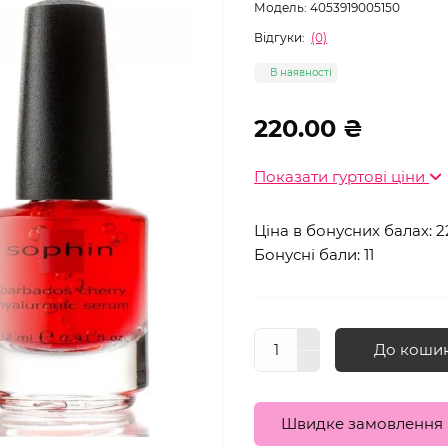
Модель:
4053919005150
Відгуки:
(0)
В наявності
220.00 ₴
Показати гуртові ціни
Ціна в бонусних балах: 2
Бонусні бали: 11
До коши
Швидке замовлення