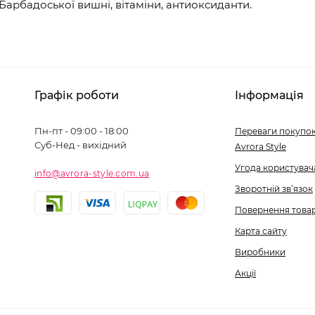
Барбадоської вишні, вітаміни, антиоксиданти.
Графік роботи
Інформація
Пн-пт - 09:00 - 18:00
Переваги покупок
Суб-Нед - вихідний
Avrora Style
Угода користувач
info@avrora-style.com.ua
Зворотній зв’язок
Повернення това
Карта сайту
Виробники
Акції