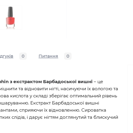
ідгуків
0
Питання
0
ophin з екстрактом Барбадоської вишні
– це
іцнити та відновити нігті, насичуючи їх вологою та
ова кислота у складі зберігає оптимальний рівень
розшаруванню. Екстракт Барбадоської вишні
идантами, сприяючи їх відновленню. Сироватка
их слідів, і дарує нігтям доглянутий та блискучий