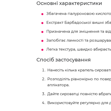
Основні характеристики
Збагачена гіалуроновою кислото
Екстракт Барбадоської вишні зба
Призначена для зміцнення та від
Запобігає ламкості та розшаруван
Легка текстура, швидко вбираєтьс
Спосіб застосування
Нанесіть кілька крапель сироватк
Розподіліть рівномірно по повер
аплікатора.
Дайте сироватці повністю вбрат
Використовуйте регулярно для 