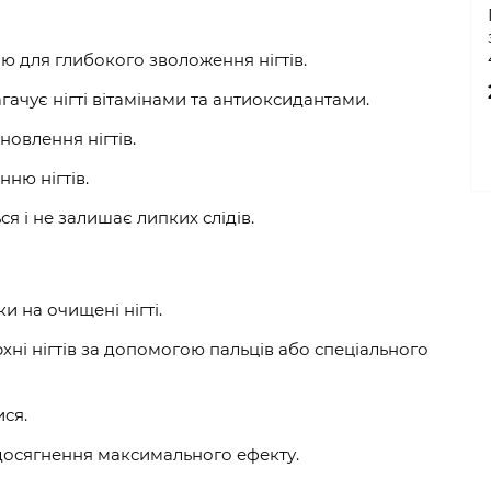
ю для глибокого зволоження нігтів.
гачує нігті вітамінами та антиоксидантами.
новлення нігтів.
ню нігтів.
я і не залишає липких слідів.
и на очищені нігті.
хні нігтів за допомогою пальців або спеціального
ися.
досягнення максимального ефекту.