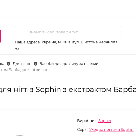
Наша адреса:
Україна, м. Київ, вул. Вінстона Черчилля,
42
ка
Для нігтів
Засоби для догляду за нігтями
актом Барбадоської вишні
ля нігтів Sophin з екстрактом Барб
Виробник:
Sophin
Серія:
Уход за ногтями Sophin