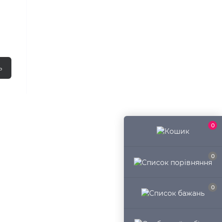
ь
0
0
0