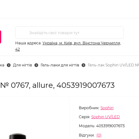
Наша адреса:
Україна, м. Київ, вул. Вінстона Черчилля,
42
ка
Для нігтів
Гель-лаки для нігтів
Гель-лак Sophin UV/LED № 
№ 0767, allure, 4053919007673
Виробник:
Sophin
Серія:
Sophin UV/LED
Модель:
4053919007673
Відгуки:
(0)