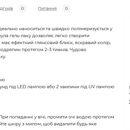
ідгуків
0
Питання
0
ідеально наноситься та швидко полімеризується у
ула гель-лаку дозволяє легко створити
 має ефектний глянсовий блиск, яскравий колір,
 подряпин протягом 2-3 тижнів. Чудово
ху.
зою
унд під LED лампою або 2 хвилини під UV лампою
 При попаданні у вічі, промити очі водою протягом
ийте шкіру з милом, щоб видалити будь-яке