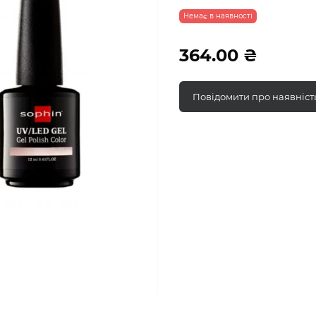
Немає в наявності
364.00 ₴
Повідомити про наявніст