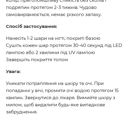
колір, приголомшливу стійкість без сколів і
подряпин протягом 2-3 тижнів. Чудово
самовирівнюється, немає різкого запаху.
Спосіб застосування:
Нанесіть 1-2 шари на нігті, покриті базою
Сушіть кожен шар протягом 30-40 секунд під LED
лампою або 2 хвилини під UV лампою
Завершіть покриття топом
Увага:
Уникати потрапляння на шкіру та очі. При
попаданні у вічі, промити очі водою протягом 15
хвилин. Звернутися до лікаря. Вимийте шкіру з
милом, щоб видалити будь-яке випадкове
забруднення.