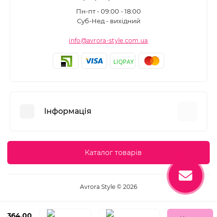
Пн-пт - 09:00 - 18:00
Суб-Нед - вихідний
info@avrora-style.com.ua
Інформація
Переваги покупок на Avrora Style
Каталог товарів
Угода користувача
Зворотній зв’язок
Avrora Style © 2026
Повернення товару
Карта сайту
364.00