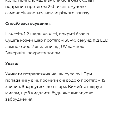
колір, приголомшливу стійкість без сколів і
подряпин протягом 2-3 тижнів. Чудово
самовирівнюється, немає різкого запаху.
Спосіб застосування:
Нанесіть 1-2 шари на нігті, покриті базою
Сушіть кожен шар протягом 30-40 секунд під LED
лампою або 2 хвилини під UV лампою
Завершіть покриття топом
Увага:
Уникати потрапляння на шкіру та очі. При
попаданні у вічі, промити очі водою протягом 15
хвилин. Звернутися до лікаря. Вимийте шкіру з
милом, щоб видалити будь-яке випадкове
забруднення.