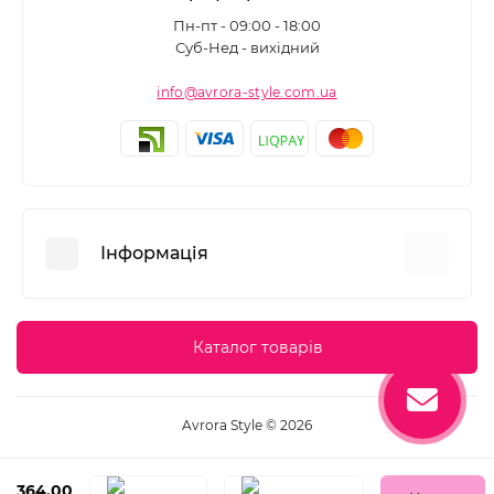
Пн-пт - 09:00 - 18:00
Суб-Нед - вихідний
info@avrora-style.com.ua
Інформація
Переваги покупок на Avrora Style
Каталог товарів
Угода користувача
Зворотній зв’язок
Avrora Style © 2026
Повернення товару
Карта сайту
364.00