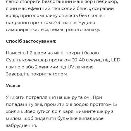
легко створити бездоганний манікюр і педикюр,
який має ефектний глянсовий блиск, яскравий
колір, приголомшливу стійкість без сколів і
подряпин протягом 2-3 тижнів. Чудово
самовирівнюється, немає різкого запаху.
Спосіб застосування:
Нанесіть 1-2 шари на нігті, покриті базою
Сушіть кожен шар протягом 30-40 секунд під LED
лампою або 2 хвилини під UV лампою
Завершіть покриття топом
Увага:
Уникати потрапляння на шкіру та очі. При
попаданні у вічі, промити очі водою протягом 15
хвилин. Звернутися до лікаря. Вимийте шкіру з
милом, щоб видалити будь-яке випадкове
забруднення.