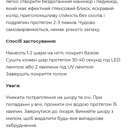
легко створити бездоганний манікюр і педикюр,
який має ефектний глянсовий блиск, яскравий
колір, приголомшливу стійкість без сколів і
подряпин протягом 2-3 тижнів. Чудово
самовирівнюється, немає різкого запаху.
Спосіб застосування:
Нанесіть 1-2 шари на нігті, покриті базою
Сушіть кожен шар протягом 30-40 секунд під LED
лампою або 2 хвилини під UV лампою
Завершіть покриття топом
Увага:
Уникати потрапляння на шкіру та очі. При
попаданні у вічі, промити очі водою протягом 15
хвилин. Звернутися до лікаря. Вимийте шкіру з
милом, щоб видалити будь-яке випадкове
забруднення.