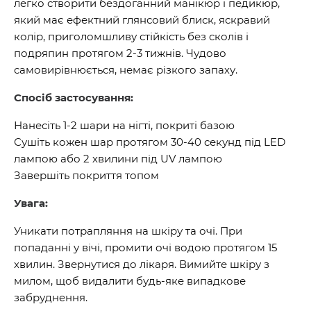
легко створити бездоганний манікюр і педикюр,
який має ефектний глянсовий блиск, яскравий
колір, приголомшливу стійкість без сколів і
подряпин протягом 2-3 тижнів. Чудово
самовирівнюється, немає різкого запаху.
Спосіб застосування:
Нанесіть 1-2 шари на нігті, покриті базою
Сушіть кожен шар протягом 30-40 секунд під LED
лампою або 2 хвилини під UV лампою
Завершіть покриття топом
Увага:
Уникати потрапляння на шкіру та очі. При
попаданні у вічі, промити очі водою протягом 15
хвилин. Звернутися до лікаря. Вимийте шкіру з
милом, щоб видалити будь-яке випадкове
забруднення.