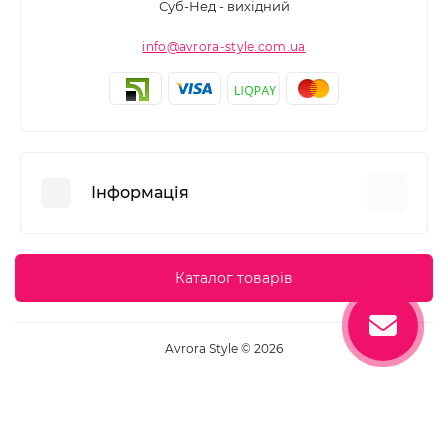
Суб-Нед - вихідний
info@avrora-style.com.ua
Інформація
Переваги покупок на Avrora Style
Каталог товарів
Угода користувача
Зворотній зв’язок
Avrora Style © 2026
Повернення товару
Карта сайту
Виробники