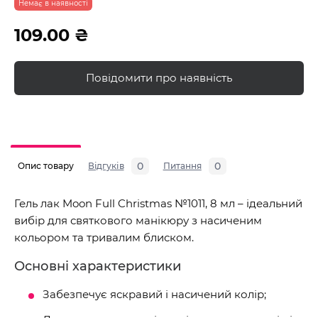
Немає в наявності
109.00 ₴
Повідомити про наявність
0
0
Опис товару
Відгуків
Питання
Гель лак Moon Full Christmas №1011, 8 мл – ідеальний
вибір для святкового манікюру з насиченим
кольором та тривалим блиском.
Основні характеристики
Забезпечує яскравий і насичений колір;