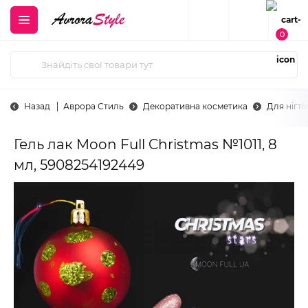
0
Назад
Аврора Стиль
Декоративна косметика
Для нігті
Гель лак Moon Full Christmas №1011, 8
мл, 5908254192449