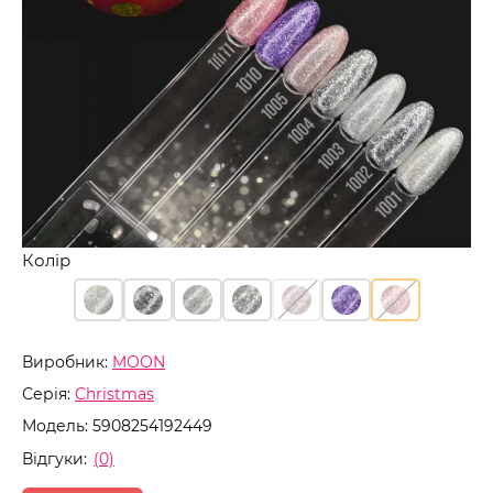
Колір
Виробник:
MOON
Серія:
Christmas
Модель:
5908254192449
Відгуки:
(0)