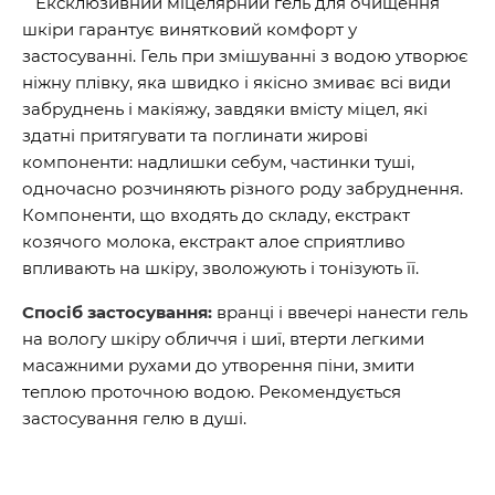
Ексклюзивний міцелярний гель для очищення
шкіри гарантує винятковий комфорт у
застосуванні. Гель при змішуванні з водою утворює
ніжну плівку, яка швидко і якісно змиває всі види
забруднень і макіяжу, завдяки вмісту міцел, які
здатні притягувати та поглинати жирові
компоненти: надлишки себум, частинки туші,
одночасно розчиняють різного роду забруднення.
Компоненти, що входять до складу, екстракт
козячого молока, екстракт алое сприятливо
впливають на шкіру, зволожують і тонізують її.
Спосіб застосування:
вранці і ввечері нанести гель
на вологу шкіру обличчя і шиї, втерти легкими
масажними рухами до утворення піни, змити
теплою проточною водою. Рекомендується
застосування гелю в душі.