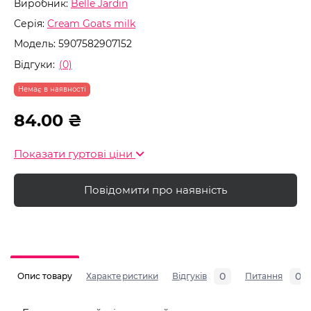
Виробник:
Belle Jardin
Серія:
Cream Goats milk
Модель:
5907582907152
Відгуки:
(0)
Немає в наявності
84.00 ₴
Показати гуртові ціни
Повідомити про наявність
0
0
Опис товару
Характеристики
Відгуків
Питання