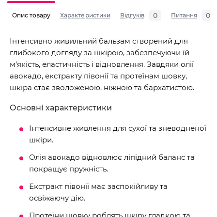
0
0
Опис товару
Характеристики
Відгуків
Питання
Інтенсивно живильний бальзам створений для
глибокого догляду за шкірою, забезпечуючи їй
м’якість, еластичність і відновлення. Завдяки олії
авокадо, екстракту півонії та протеїнам шовку,
шкіра стає зволоженою, ніжною та бархатистою.
Основні характеристики
Інтенсивне живлення для сухої та зневодненої
шкіри.
Олія авокадо відновлює ліпідний баланс та
покращує пружність.
Екстракт півонії має заспокійливу та
освіжаючу дію.
Протеїни шовку роблять шкіру гладкою та