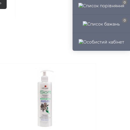
ь
0
0