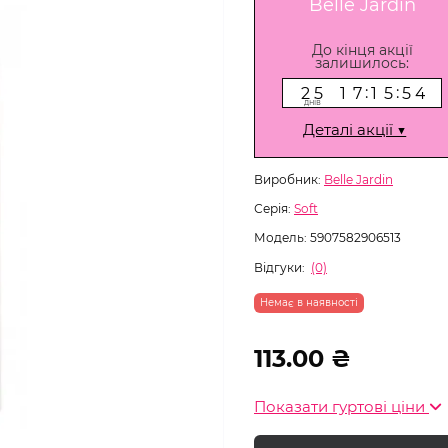
Belle Jardin
До кінця акції
залишилось:
2
5
1
7
1
5
5
3
:
:
2
5
1
7
1
5
5
3
днiв
Деталі акції ▼
Виробник:
Belle Jardin
Серія:
Soft
Модель:
5907582906513
Відгуки:
(0)
Немає в наявності
113.00 ₴
Показати гуртові ціни