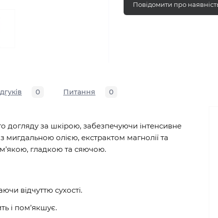
Повідомити про наявніст
ідгуків
0
Питання
0
о догляду за шкірою, забезпечуючи інтенсивне
з мигдальною олією, екстрактом магнолії та
м’якою, гладкою та сяючою.
ючи відчуттю сухості.
ть і пом’якшує.