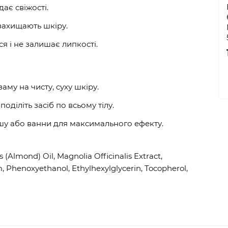
дає свіжості.
захищають шкіру.
я і не залишає липкості.
аму на чисту, суху шкіру.
діліть засіб по всьому тілу.
шу або ванни для максимального ефекту.
(Almond) Oil, Magnolia Officinalis Extract,
m, Phenoxyethanol, Ethylhexylglycerin, Tocopherol,