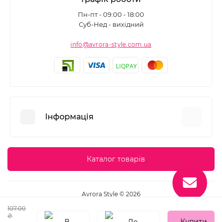
Пн-пт - 09:00 - 18:00
Суб-Нед - вихідний
info@avrora-style.com.ua
Інформація
Переваги покупок на Avrora Style
Каталог товарів
Угода користувача
Зворотній зв’язок
Avrora Style © 2026
Повернення товару
107.00
Карта сайту
₴
Купити