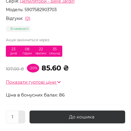
Серія:
Депилятори - Belle Jardin
Модель:
5907582903703
Відгуки:
(0)
В наявності
Акція закінчиться через:
23
08
22
34
днів
годин
хвилин
секунд
85.60 ₴
-20%
107.00 ₴
Показати гуртові ціни
Ціна в бонусних балах: 86
До кошика