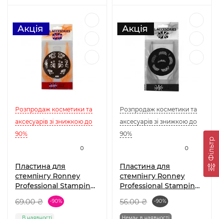
Розпродаж косметики та
Розпродаж косметики та
аксесуарів зі знижкою до
аксесуарів зі знижкою до
90%
90%
Фільтр
0
0
Пластина для
Пластина для
стемпінгу Ronney
стемпінгу Ronney
Professional Stamping
Professional Stamping
Palete RN 00413
Palete RN 00403
69.00 ₴
56.00 ₴
-90%
-90%
В наявності
Немає в наявності