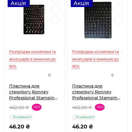
Розпродаж косметики та
Розпродаж косметики та
аксесуарів зі знижкою до
аксесуарів зі знижкою до
90%
90%
0
0
Пластина для
Пластина для
стемпінгу Ronney
стемпінгу Ronney
Professional Stamping
Professional Stamping
Palete RN 00407
Palete RN 00408
462.00 ₴
462.00 ₴
-90%
-90%
В наявності
В наявності
46.20 ₴
46.20 ₴