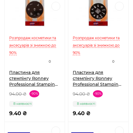
Розпродаж косметики та
Розпродаж косметики та
аксесуарів зі знижкою до
аксесуарів зі знижкою до
90%
90%
0
0
Пластина для
Пластина для
стемпінгу Ronney
стемпінгу Ronney
Professional Stamping
Professional Stamping
Palete RN 00404
Palete RN 00405
94.00 ₴
94.00 ₴
-90%
-90%
В наявності
В наявності
9.40 ₴
9.40 ₴