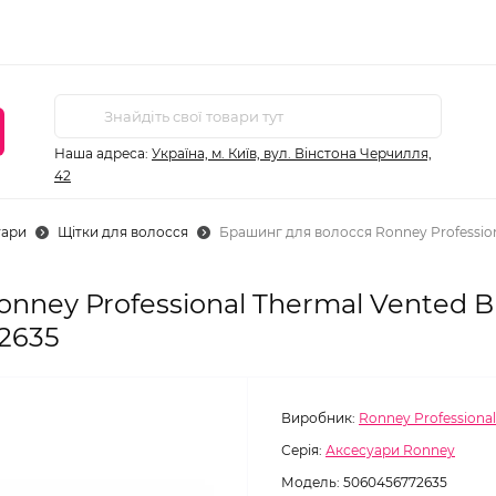
Наша адреса:
Україна, м. Київ, вул. Вінстона Черчилля,
42
уари
Щітки для волосся
Брашинг для волосся Ronney Profession
nney Professional Thermal Vented B
72635
Виробник:
Ronney Professional
Серія:
Аксесуари Ronney
Модель:
5060456772635