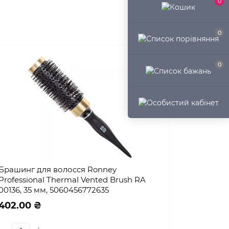
0
0
0
Брашинг для волосся Ronney
Professional Thermal Vented Brush RA
00136, 35 мм, 5060456772635
402.00 ₴