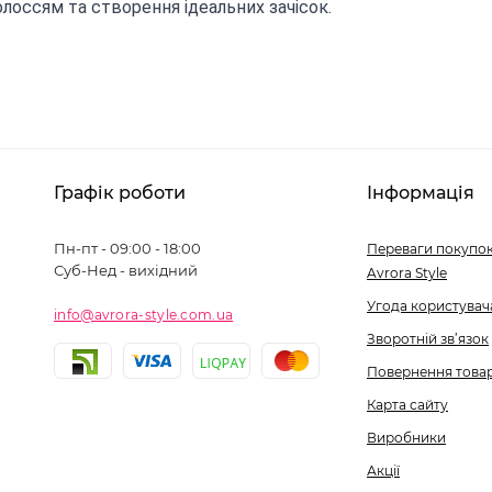
олоссям та створення ідеальних зачісок.
Графік роботи
Інформація
Пн-пт - 09:00 - 18:00
Переваги покупок
Суб-Нед - вихідний
Avrora Style
Угода користувач
info@avrora-style.com.ua
Зворотній зв’язок
Повернення това
Карта сайту
Виробники
Акції