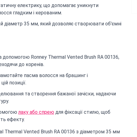
атичну електрику, що допомагає уникнути
лосся гладким і керованим.
й діаметр 35 мм, який дозволяє створювати об'ємні
за допомогою Ronney Thermal Vented Brush RA 00136,
еходячи до коренів.
намотайте пасма волосся на брашинг і
ій позиції.
елювання та створення бажаної зачіски, надаючи
уру.
опомогою
лаку або спрею
для фіксації стилю, щоб
сть ефекту.
al Thermal Vented Brush RA 00136 з діаметром 35 мм