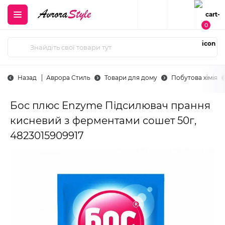
0
Назад
Аврора Стиль
Товари для дому
Побутова хімія
Бос плюс Enzyme Підсилювач прання
кисневий з ферментами сошет 50г,
4823015909917