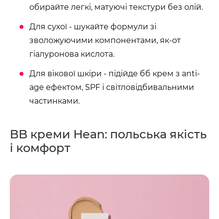
обирайте легкі, матуючі текстури без олій.
Для сухої - шукайте формули зі
зволожуючими компонентами, як-от
гіалуронова кислота.
Для вікової шкіри - підійде бб крем з anti-
age ефектом, SPF і світловідбивальними
частинками.
BB креми Hean: польська якість
і комфорт