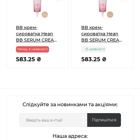
BB крем-
BB крем-
сироватка Hean
сироватка Hean
BB SERUM CREAM
BB SERUM CREAM
SPF 50 тон 03
SPF 50 тон 04
Немає в наявності
В наявності
Medium, 30 мл
Warm, 30 мл
583.25 ₴
583.25 ₴
Слідкуйте за новинками та акціями:
Підпишіться
Наша адреса: