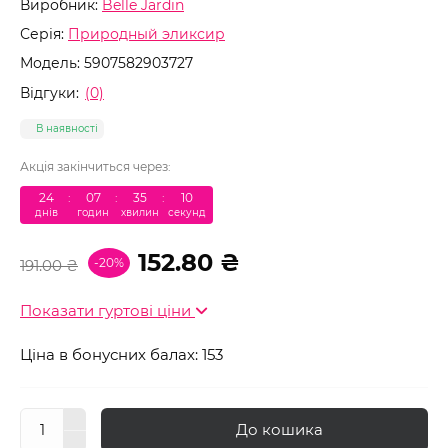
Виробник:
Belle Jardin
Серія:
Природный эликсир
Модель:
5907582903727
Відгуки:
(0)
В наявності
Акція закінчиться через:
24
:
07
:
35
:
10
днів
годин
хвилин
секунд
152.80 ₴
-20%
191.00 ₴
Показати гуртові ціни
Ціна в бонусних балах: 153
До кошика